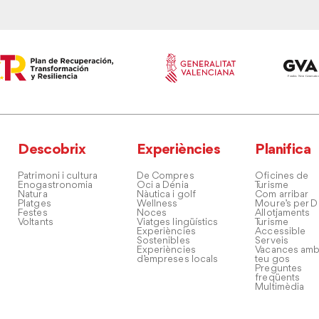
Descobrix
Experiències
Planifica
Patrimoni i cultura
De Compres
Oficines de
Enogastronomia
Oci a Dénia
Turisme
Natura
Nàutica i golf
Com arribar
Platges
Wellness
Moure’s per D
Festes
Noces
Allotjaments
Voltants
Viatges lingüístics
Turisme
Experiències
Accessible
Sostenibles
Serveis
Experiències
Vacances amb
d’empreses locals
teu gos
Preguntes
freqüents
Multimèdia