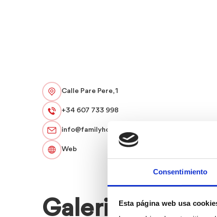
Calle Pare Pere, 1
+34 607 733 998
info@familyhomesrentals.com
Web
Consentimiento
Galeria
Galeria
Esta página web usa cookie
d'imatges