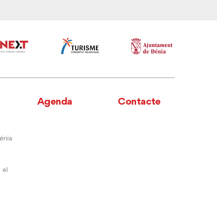
Agenda
Contacte
énia
 el