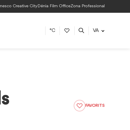
Unesco Creative City
Dénia Film Office
Zona Professional
°C
VA
ls
FAVORITS