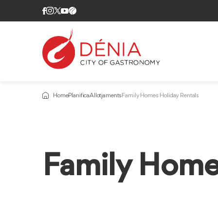
Home
Planifica
Allotjaments
Family Homes Holiday Rentals
Family Homes