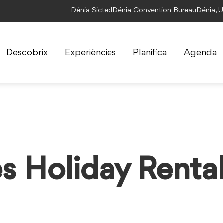
Dénia Sicted
Dénia Convention Bureau
Dénia, 
Descobrix
Experiències
Planifica
Agenda
 Holiday Renta