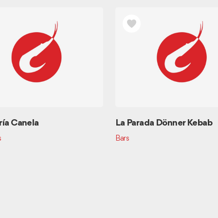
ía Canela
La Parada Dönner Kebab
s
Bars