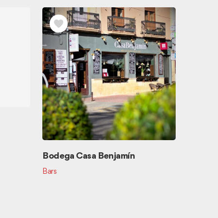
El Pati 
Cuina au
Bodega Casa Benjamín
Bars