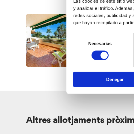
Las cookies de este sitio we
de
y analizar el tráfico. Ademá
l'allotjament
redes sociales, publicidad y
Hàbitat
que hayan recopilado a parti
Dénia.
Selección
Necesarias
de
consentimiento
Denegar
Altres allotjaments pròxi