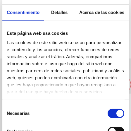
Consentimiento
Detalles
Acerca de las cookies
Avda. Juan Chabás
647802493
Esta página web usa cookies
Las cookies de este sitio web se usan para personalizar
el contenido y los anuncios, ofrecer funciones de redes
sociales y analizar el tráfico. Además, compartimos
información sobre el uso que haga del sitio web con
nuestros partners de redes sociales, publicidad y análisis
Altres empreses properes
web, quienes pueden combinarla con otra información
que les haya proporcionado o que hayan recopilado a
partir del uso que haya hecho de sus servicios.
Selección
Necesarias
de
consentimiento