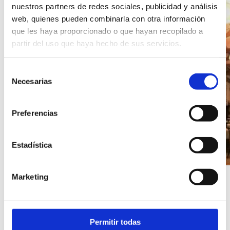
nuestros partners de redes sociales, publicidad y análisis
Hàbitat
web, quienes pueden combinarla con otra información
Dénia.
que les haya proporcionado o que hayan recopilado a
partir del uso que haya hecho de sus servicios.
Selección
Necesarias
de
consentimiento
Preferencias
Estadística
Marketing
Permitir todas