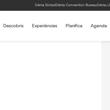
Dénia Sicted
Dénia Convention Bureau
Dénia, 
Descobrix
Experiències
Planifica
Agenda