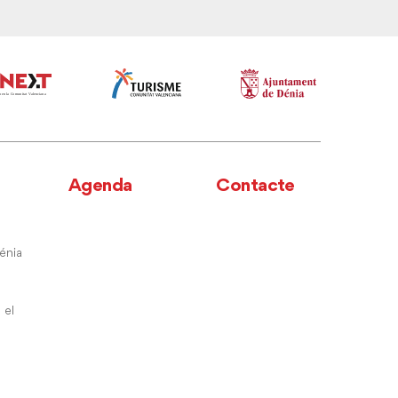
Agenda
Contacte
énia
 el