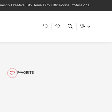
Unesco Creative City
Dénia Film Office
Zona Professional
°C
VA
FAVORITS