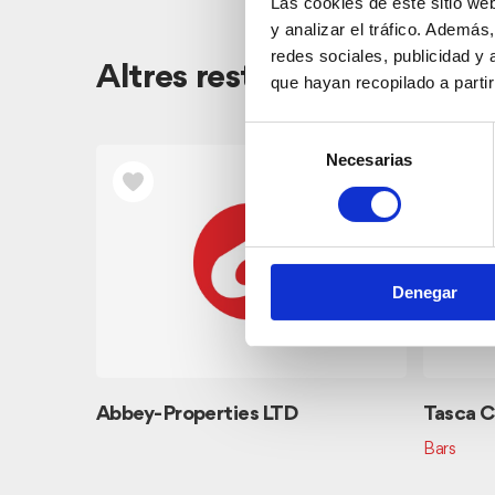
Las cookies de este sitio we
y analizar el tráfico. Ademá
redes sociales, publicidad y
Altres restaurants pròxim
que hayan recopilado a parti
Selección
Necesarias
de
consentimiento
Denegar
Abbey-Properties LTD
Tasca C
Bars