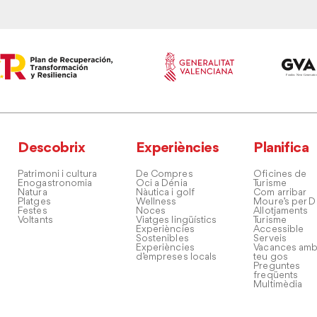
Descobrix
Experiències
Planifica
Patrimoni i cultura
De Compres
Oficines de
Enogastronomia
Oci a Dénia
Turisme
Natura
Nàutica i golf
Com arribar
Platges
Wellness
Moure’s per D
Festes
Noces
Allotjaments
Voltants
Viatges lingüístics
Turisme
Experiències
Accessible
Sostenibles
Serveis
Experiències
Vacances amb
d’empreses locals
teu gos
Preguntes
freqüents
Multimèdia