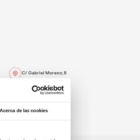
C/ Gabriel Moreno, 8
667831099
Web
Acerca de las cookies
Especialitat:
Marisc i peix