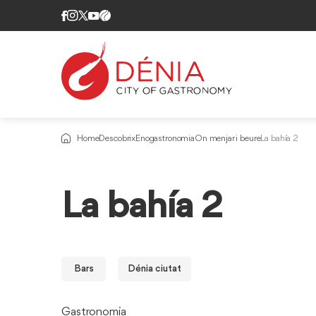
Home
Descobrix
Enogastronomia
On menjar i beure
La bahía 2
La bahía 2
Bars
Dénia ciutat
Gastronomia