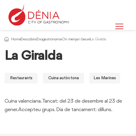
Home
Descobrix
Enogastronomia
On menjar i beure
La Giralda
La Giralda
Restaurants
Cuina autòctona
Les Marines
Cuina valenciana. Tancat: del 23 de desembre al 23 de
gener. Accepteu grups. Dia de tancament: dilluns.