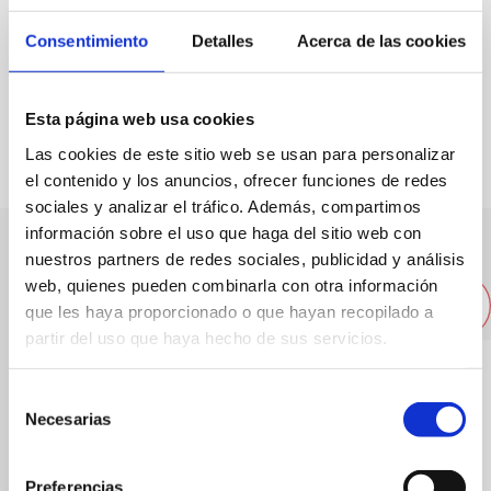
Capacitat:
56
Consentimiento
Detalles
Acerca de las cookies
FAVORITS
Esta página web usa cookies
Las cookies de este sitio web se usan para personalizar
el contenido y los anuncios, ofrecer funciones de redes
sociales y analizar el tráfico. Además, compartimos
información sobre el uso que haga del sitio web con
nuestros partners de redes sociales, publicidad y análisis
Altres restaurants pròxims
web, quienes pueden combinarla con otra información
que les haya proporcionado o que hayan recopilado a
partir del uso que haya hecho de sus servicios.
Selección
Necesarias
de
consentimiento
Preferencias