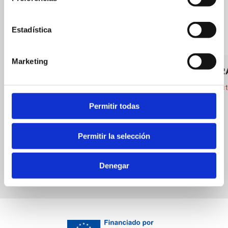
Estadística
Marketing
NOGUER
Cuina autòc
Permitir todas
El Paquebote
Cuina d'altres països
Permitir la selección
Denegar