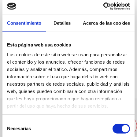
Web
Enllaç Bancalet
Consentimiento
Detalles
Acerca de las cookies
Especialitat:
Pasta fresca casolana
Esta página web usa cookies
Capacitat:
40
Las cookies de este sitio web se usan para personalizar
el contenido y los anuncios, ofrecer funciones de redes
FAVORITS
sociales y analizar el tráfico. Además, compartimos
información sobre el uso que haga del sitio web con
nuestros partners de redes sociales, publicidad y análisis
web, quienes pueden combinarla con otra información
que les haya proporcionado o que hayan recopilado a
partir del uso que haya hecho de sus servicios.
Altres restaurants pròxims
Selección
Necesarias
de