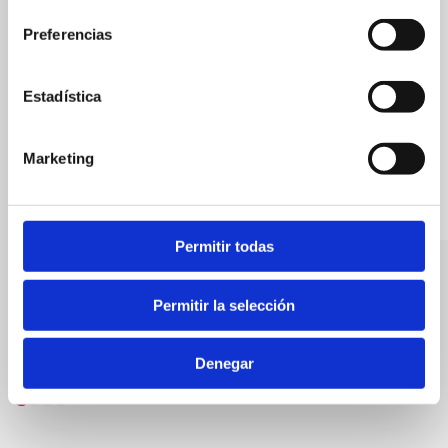
consentimiento
Preferencias
Estadística
Marketing
Permitir todas
Pipo Park
Parsifal
Permitir la selección
Bars
Cafeteries
Denegar