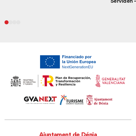
Servidén –
Ajuntament de Dénia