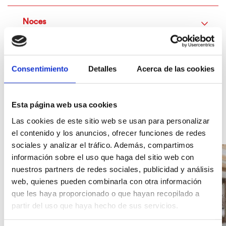
Noces
Serveis
Consentimiento
Detalles
Acerca de las cookies
Esta página web usa cookies
Galeria
Galeria
d'imatges
Las cookies de este sitio web se usan para personalizar
de
el contenido y los anuncios, ofrecer funciones de redes
l'allotjament
sociales y analizar el tráfico. Además, compartimos
Hàbitat
información sobre el uso que haga del sitio web con
Dénia.
nuestros partners de redes sociales, publicidad y análisis
web, quienes pueden combinarla con otra información
que les haya proporcionado o que hayan recopilado a
partir del uso que haya hecho de sus servicios.