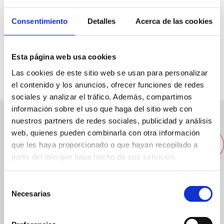
Consentimiento
Detalles
Acerca de las cookies
Avda. Joan Fuster, 28a
96 5789294
Esta página web usa cookies
Las cookies de este sitio web se usan para personalizar
el contenido y los anuncios, ofrecer funciones de redes
sociales y analizar el tráfico. Además, compartimos
información sobre el uso que haga del sitio web con
nuestros partners de redes sociales, publicidad y análisis
Altres restaurants pròxims
web, quienes pueden combinarla con otra información
que les haya proporcionado o que hayan recopilado a
partir del uso que haya hecho de sus servicios.
Selección
Necesarias
de
consentimiento