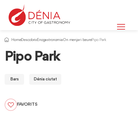
Home
Descobrix
Enogastronomia
On menjar i beure
Pipo Park
Pipo Park
Bars
Dénia ciutat
FAVORITS