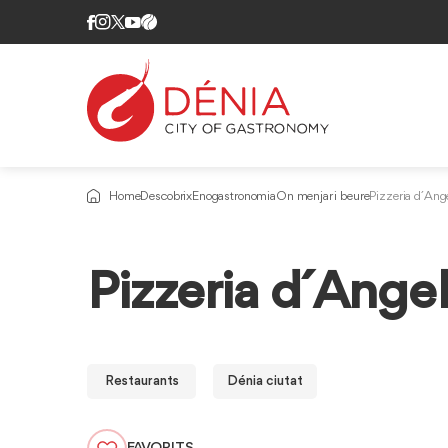
Home
Descobrix
Enogastronomia
On menjar i beure
Pizzeria d´Ang
Pizzeria d´Ange
Restaurants
Dénia ciutat