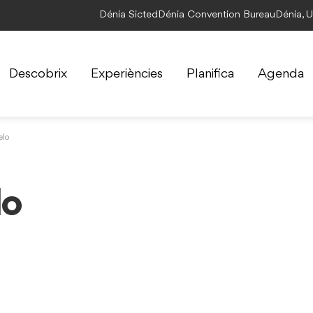
Dénia Sicted
Dénia Convention Bureau
Dénia, 
Descobrix
Experiències
Planifica
Agenda
elo
lo