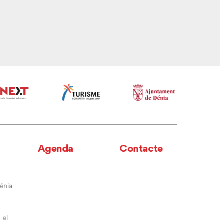
Agenda
Contacte
énia
 el