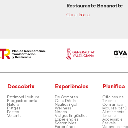
Restaurante Bonanotte
Cuina italiana
Descobrix
Experiències
Planifica
Patrimoni i cultura
De Compres
Oficines de
Enogastronomia
Oci a Dénia
Turisme
Natura
Nàutica i golf
Com arribar
Platges
Wellness
Moure’s per D
Festes
Noces
Allotjaments
Voltants
Viatges lingüístics
Turisme
Experiències
Accessible
Sostenibles
Serveis
Experiències
Vacances amb