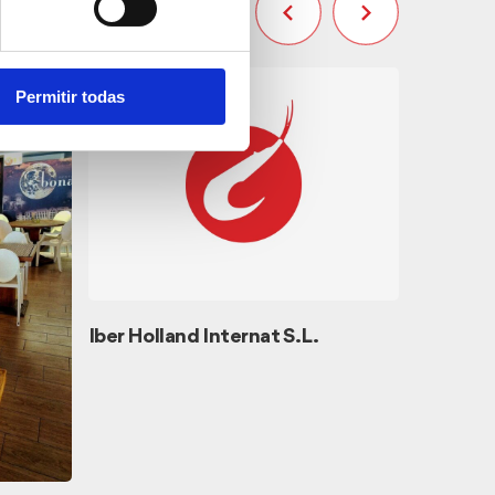
Permitir todas
Iber Holland Internat S.L.
Zapata C