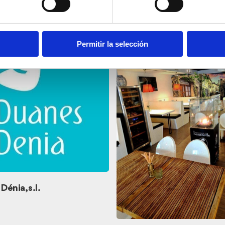
s
Permitir la selección
énia, s.l.