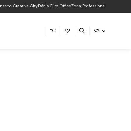
Unesco Creative City
Dénia Film Office
Zona Professional
°C
VA