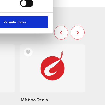
Permitir todas
Místico Dénia
Ronda M