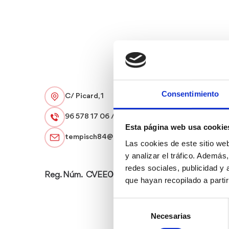
Consentimiento
C/ Picard, 1
96 578 17 06 / 645 607 265
Esta página web usa cookie
tempisch84@hotmail.com
Las cookies de este sitio we
y analizar el tráfico. Ademá
redes sociales, publicidad y
Reg. Núm. CVEE01225 A
que hayan recopilado a parti
Selección
Necesarias
de
consentimiento