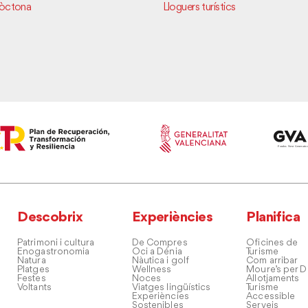
tòctona
Lloguers turístics
Descobrix
Experiències
Planifica
Patrimoni i cultura
De Compres
Oficines de
Enogastronomia
Oci a Dénia
Turisme
Natura
Nàutica i golf
Com arribar
Platges
Wellness
Moure’s per D
Festes
Noces
Allotjaments
Voltants
Viatges lingüístics
Turisme
Experiències
Accessible
Sostenibles
Serveis