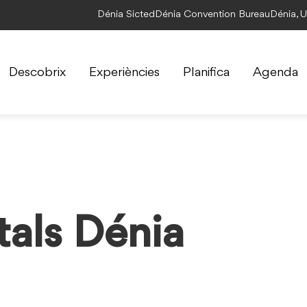
Dénia Sicted
Dénia Convention Bureau
Dénia, 
Descobrix
Experiències
Planifica
Agenda
als Dénia