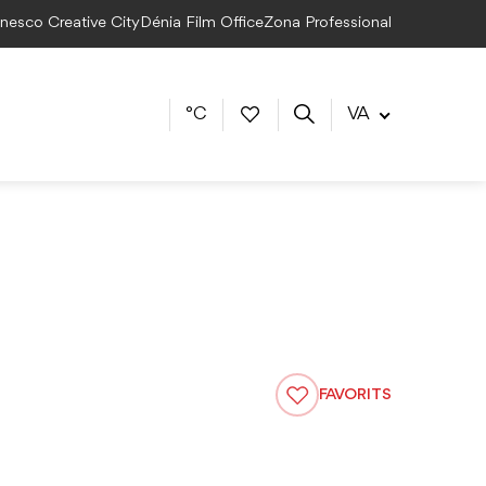
Unesco Creative City
Dénia Film Office
Zona Professional
°C
VA
FAVORITS