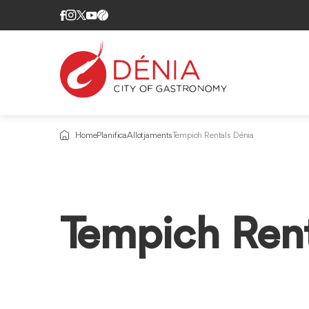
Home
Planifica
Allotjaments
Tempich Rentals Dénia
Tempich Rent