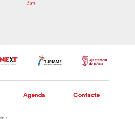
del Cas
Bars
Agenda
Contacte
énia