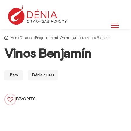
Home
Descobrix
Enogastronomia
On menjar i beure
Vinos Benjamín
Vinos Benjamín
Bars
Dénia ciutat
FAVORITS