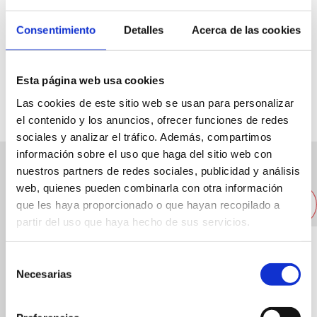
Consentimiento
Detalles
Acerca de las cookies
C/ Ramon i Cajal, 14
96 5781087
Esta página web usa cookies
Las cookies de este sitio web se usan para personalizar
el contenido y los anuncios, ofrecer funciones de redes
sociales y analizar el tráfico. Además, compartimos
información sobre el uso que haga del sitio web con
nuestros partners de redes sociales, publicidad y análisis
Altres restaurants pròxims
web, quienes pueden combinarla con otra información
que les haya proporcionado o que hayan recopilado a
partir del uso que haya hecho de sus servicios.
Selección
Necesarias
de
consentimiento