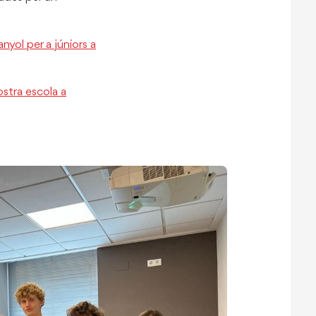
yol per a júniors a
nostra escola a