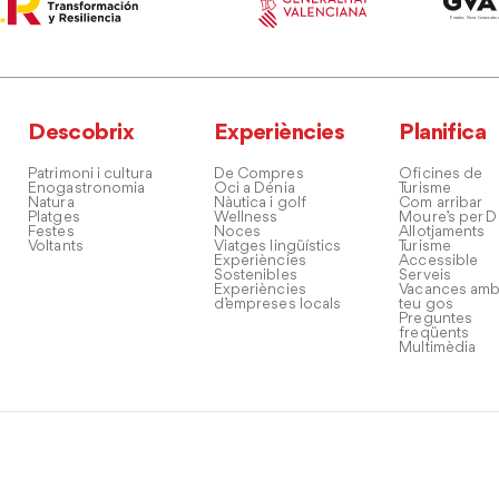
Descobrix
Experiències
Planifica
Patrimoni i cultura
De Compres
Oficines de
Enogastronomia
Oci a Dénia
Turisme
Natura
Nàutica i golf
Com arribar
Platges
Wellness
Moure’s per D
Festes
Noces
Allotjaments
Voltants
Viatges lingüístics
Turisme
Experiències
Accessible
Sostenibles
Serveis
Experiències
Vacances amb
d’empreses locals
teu gos
Preguntes
freqüents
Multimèdia