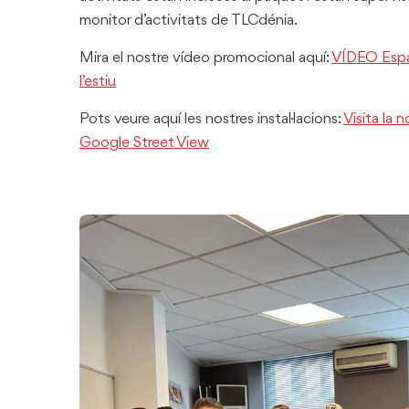
monitor d’activitats de TLCdénia.
Mira el nostre vídeo promocional aquí:
VÍDEO Espan
l’estiu
Pots veure aquí les nostres instal·lacions:
Visita la 
Google Street View