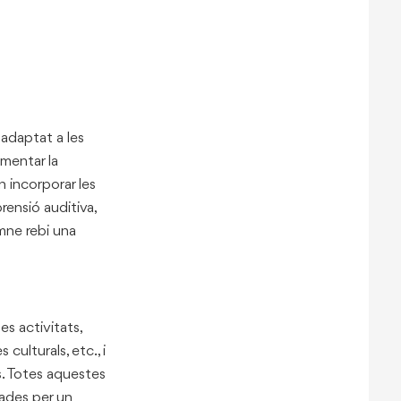
 adaptat a les
gmentar la
n incorporar les
prensió auditiva,
mne rebi una
es activitats,
 culturals, etc., i
s. Totes aquestes
sades per un