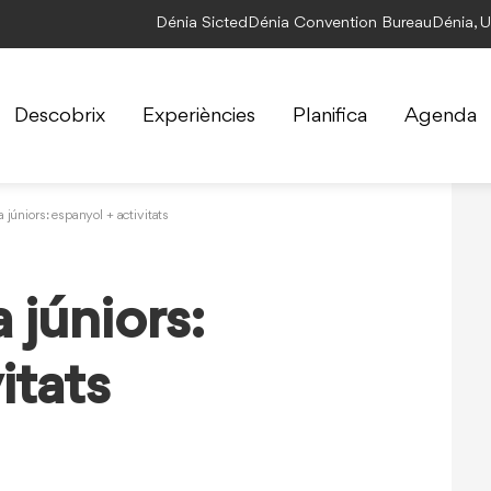
Dénia Sicted
Dénia Convention Bureau
Dénia, 
Descobrix
Experiències
Planifica
Agenda
 júniors: espanyol + activitats
 júniors:
itats