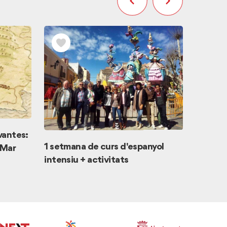
EXPER
antes:
1 setmana de curs d'espanyol
 Mar
intensiu + activitats