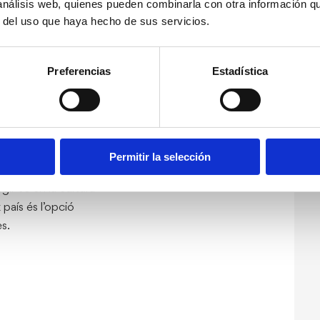
 análisis web, quienes pueden combinarla con otra información q
r del uso que haya hecho de sus servicios.
nys) de fer una
s seves famílies en
Preferencias
Estadística
iu per a joves
ia la
àries
amb un líder
énia, ofereix
Permitir la selección
ir-se en la cultura
 país és l’opció
es.