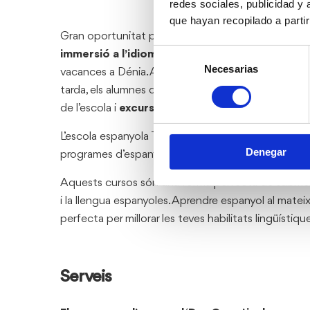
redes sociales, publicidad y
que hayan recopilado a parti
Gran oportunitat per als adolescents (de 14 a 17 a
Selección
immersió a l’idioma espanyol
mentre estan amb le
Necesarias
de
vacances a Dénia. Al matí assisteixen al
curs intens
consentimiento
tarda, els alumnes de ‘Day Camp’ fan
activitats di
de l’escola i
excursions els caps de setmana
.
L’escola espanyola TLCdénia, situada al centre de D
Denegar
programes d’espanyol per a adolescents a l’estiu.
Aquests cursos són una forma perfecta de submerg
i la llengua espanyoles. Aprendre espanyol al mateix
perfecta per millorar les teves habilitats lingüístiqu
Serveis