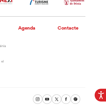
Agenda
Contacte
énia
 el