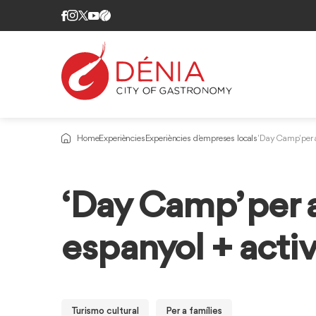
Home
Experiències
Experiències d'empreses locals
'Day Camp' per a
‘Day Camp’ per a
espanyol + activ
Turismo cultural
Per a famílies