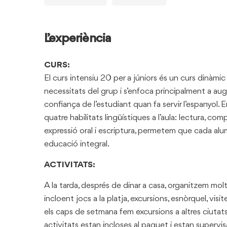
L’experiència
CURS:
El curs intensiu 20 per a júniors és un curs dinàmic
necessitats del grup i s’enfoca principalment a au
confiança de l’estudiant quan fa servir l’espanyol. E
quatre habilitats lingüístiques a l’aula: lectura, com
expressió oral i escriptura, permetem que cada alu
educació integral.
ACTIVITATS:
A la tarda, després de dinar a casa, organitzem molt
incloent jocs a la platja, excursions, esnòrquel, visites
els caps de setmana fem excursions a altres ciutat
activitats estan incloses al paquet i estan supervi