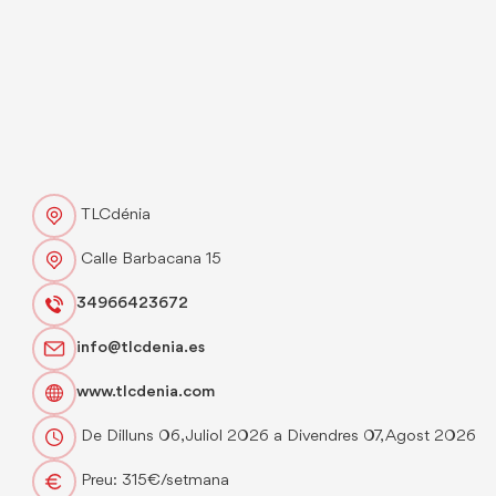
TLCdénia
Calle Barbacana 15
34966423672
info@tlcdenia.es
www.tlcdenia.com
De Dilluns 06, Juliol 2026 a Divendres 07, Agost 2026
Preu: 315€/setmana