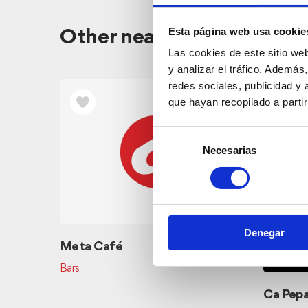
Esta página web usa cookie
Other nearby restaurants
Las cookies de este sitio we
y analizar el tráfico. Ademá
redes sociales, publicidad y
que hayan recopilado a parti
Selección
Necesarias
de
consentimiento
Denegar
Meta Café
Bars
Ca Pepa