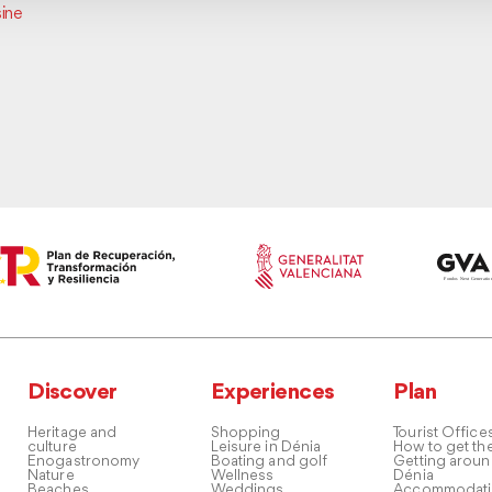
ine
Discover
Experiences
Plan
Heritage and
Shopping
Tourist Office
culture
Leisure in Dénia
How to get th
Enogastronomy
Boating and golf
Getting arou
Nature
Wellness
Dénia
Beaches
Weddings
Accommodati