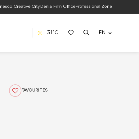
Unesco Creative City
Dénia Film Office
Professional Zone
31°C
EN
FAVOURITES