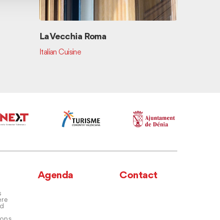
La Vecchia Roma
Italian Cuisine
Agenda
Contact
s
ere
nd
ons