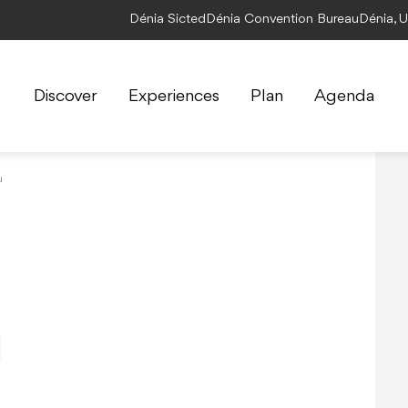
Dénia Sicted
Dénia Convention Bureau
Dénia, 
Discover
Experiences
Plan
Agenda
u