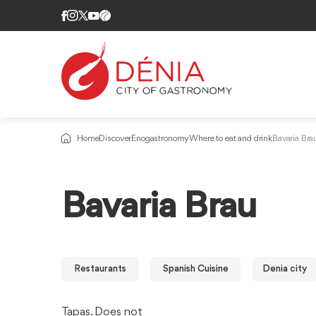
Home
Discover
Enogastronomy
Where to eat and drink
Bavaria Bra
Bavaria Brau
Restaurants
Spanish Cuisine
Denia city
Tapas. Does not