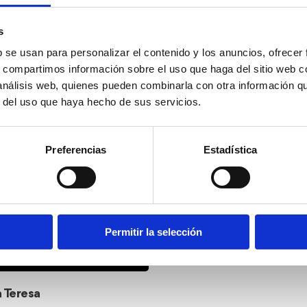
s
b se usan para personalizar el contenido y los anuncios, ofrecer
s, compartimos información sobre el uso que haga del sitio web 
 análisis web, quienes pueden combinarla con otra información q
r del uso que haya hecho de sus servicios.
Preferencias
Estadística
Permitir la selección
La Senia de Federico
Local Cuisine
 Teresa