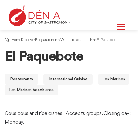
Home
Discover
Enogastronomy
Where to eat and drink
El Paquebote
El Paquebote
Restaurants
International Cuisine
Les Marines
Les Marines beach area
Cous cous and rice dishes. Accepts groups. Closing day:
Monday.