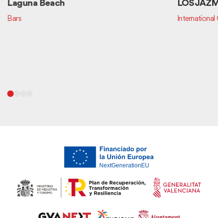
Laguna Beach
LOS JAZ
Bars
International 