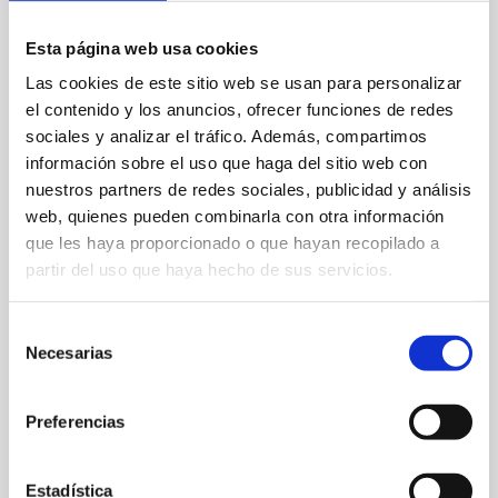
Esta página web usa cookies
Las cookies de este sitio web se usan para personalizar
el contenido y los anuncios, ofrecer funciones de redes
sociales y analizar el tráfico. Además, compartimos
Ctra. Las Marinas km 7, C/ Llac Huron, 3
información sobre el uso que haga del sitio web con
678 241 351
nuestros partners de redes sociales, publicidad y análisis
web, quienes pueden combinarla con otra información
info@elpaquebote.com
que les haya proporcionado o que hayan recopilado a
partir del uso que haya hecho de sus servicios.
Web
Selección
Specialty:
Cous cous cous
Necesarias
de
Capacity:
60
consentimiento
Preferencias
FAVOURITES
Estadística