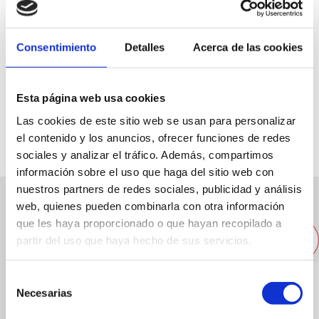
Consentimiento
Detalles
Acerca de las cookies
C/ Carlos Sentí, 11
Esta página web usa cookies
966 98 76 10
Las cookies de este sitio web se usan para personalizar
el contenido y los anuncios, ofrecer funciones de redes
sociales y analizar el tráfico. Además, compartimos
información sobre el uso que haga del sitio web con
nuestros partners de redes sociales, publicidad y análisis
web, quienes pueden combinarla con otra información
Other nearby companies
que les haya proporcionado o que hayan recopilado a
partir del uso que haya hecho de sus servicios.
Selección
Necesarias
de
consentimiento