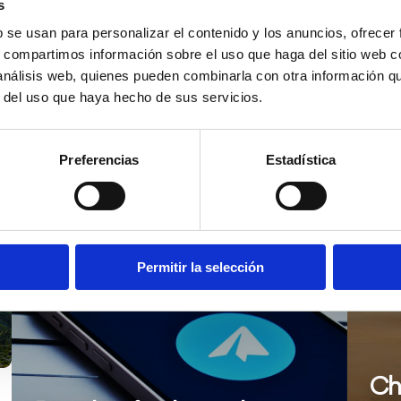
s
b se usan para personalizar el contenido y los anuncios, ofrecer
Waste bins
s, compartimos información sobre el uso que haga del sitio web 
 análisis web, quienes pueden combinarla con otra información q
r del uso que haya hecho de sus servicios.
Preferencias
Estadística
Ver
Ver
más
más
Permitir la selección
información
inform
Ch