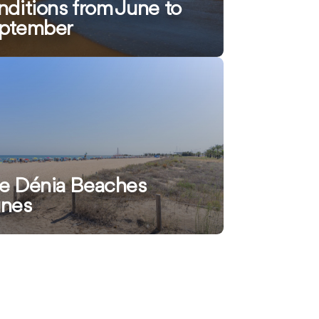
nditions from June to
ptember
ación
e Dénia Beaches
nes