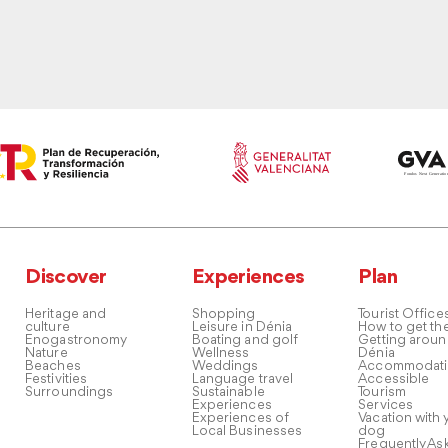
Discover
Experiences
Plan
Heritage and
Shopping
Tourist Office
culture
Leisure in Dénia
How to get th
Enogastronomy
Boating and golf
Getting arou
Nature
Wellness
Dénia
Beaches
Weddings
Accommodati
Festivities
Language travel
Accessible
Surroundings
Sustainable
Tourism
Experiences
Services
Experiences of
Vacation with 
Local Businesses
dog
Frequently As