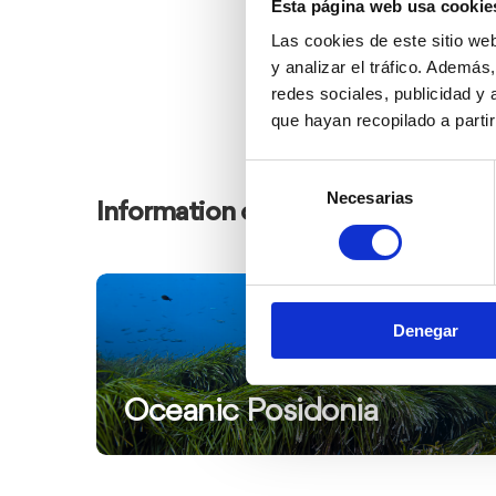
Esta página web usa cookie
Las cookies de este sitio we
y analizar el tráfico. Ademá
redes sociales, publicidad y
que hayan recopilado a parti
Selección
Necesarias
de
Information of interest
consentimiento
Ver
más
Denegar
información
Oceanic Posidonia