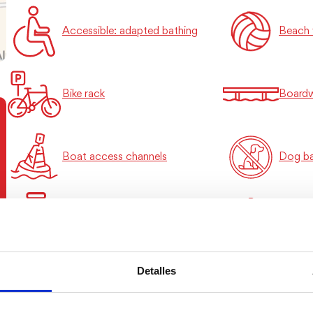
Accessible: adapted bathing
Beach v
Bike rack
Boardw
Boat access channels
Dog b
Foot wash
Lifegua
Detalles
Public beach toilets
Transp