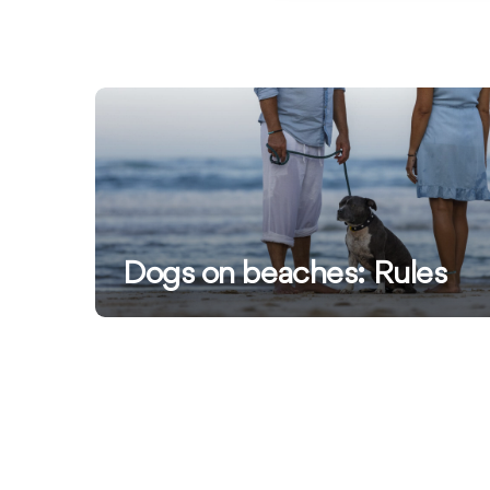
Ver
más
información
Dogs on beaches: Rules