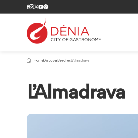
Home
Discover
Beaches
L'Almadrava
L’Almadrava