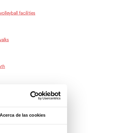
olleyball facilities
alks
ath
rd station
Acerca de las cookies
ort to the beaches