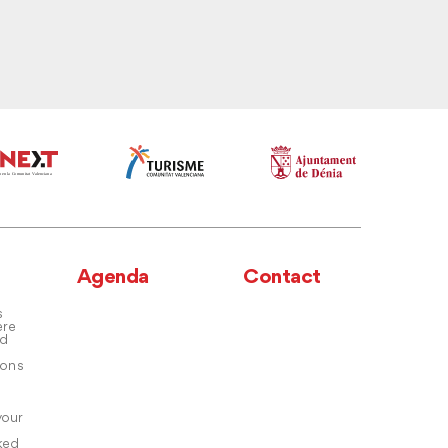
Agenda
Contact
s
ere
nd
ons
your
ked