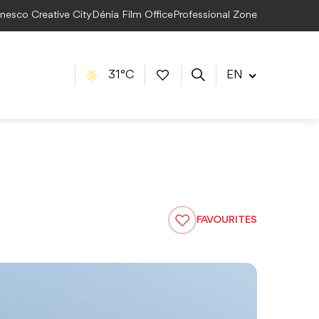
Unesco Creative City
Dénia Film Office
Professional Zone
31°C
EN
FAVOURITES