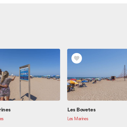
rines
Les Bovetes
es
Les Marines