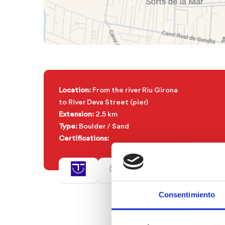
Location:
From the river Riu Girona
to River Deva Street (pier)
Extension:
2.5 km
Type:
Boulder / Sand
Certifications:
Consentimiento