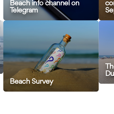
Beach info channel on
co
Telegram
Se
Ver
Ver
más
más
información
inform
Th
Du
Beach Survey