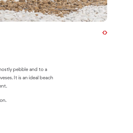
mostly pebble and to a
veses. It is an ideal beach
ent.
ion.