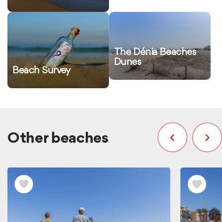
Ver
Ver
más
más
información
información
The Dénia Beaches
Dunes
Beach Survey
Other beaches