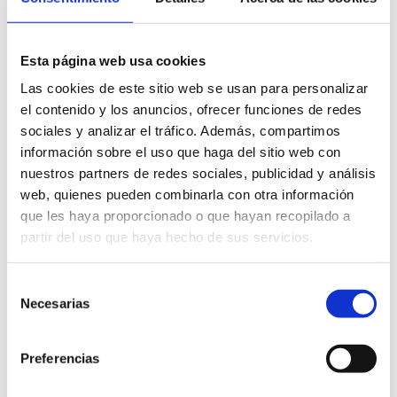
Esta página web usa cookies
Las cookies de este sitio web se usan para personalizar
FAVOURITES
el contenido y los anuncios, ofrecer funciones de redes
sociales y analizar el tráfico. Además, compartimos
información sobre el uso que haga del sitio web con
nuestros partners de redes sociales, publicidad y análisis
web, quienes pueden combinarla con otra información
Location:
From the Alter ravine to Mar
que les haya proporcionado o que hayan recopilado a
Cantábrica street (Punta Molins).
partir del uso que haya hecho de sus servicios.
Extension:
1.5 km
Type:
Sand
Selección
Certifications:
Necesarias
de
consentimiento
Preferencias