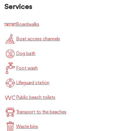
Services
Boardwalks
Boat access channels
Dog bath
Foot wash
Lifeguard station
Public beach toilets
Transport to the beaches
Waste bins