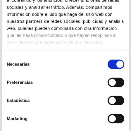
el contenido y los anuncios, ofrecer funciones de redes
Type:
sand.
sociales y analizar el tráfico. Además, compartimos
Environmental richness:
Dunes with protected flora
información sobre el uso que haga del sitio web con
and fauna.
nuestros partners de redes sociales, publicidad y análisis
Certifications:
web, quienes pueden combinarla con otra información
que les haya proporcionado o que hayan recopilado a
partir del uso que haya hecho de sus servicios.
Selección
Necesarias
de
Blue Flag 2026
consentimiento
Preferencias
Information of interest
Estadística
Ver
Ver
Marketing
más
más
Oceanic Posidonia
información
información