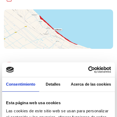
FAVOURITES
Consentimiento
Detalles
Acerca de las cookies
Location:
From Riu Deva Street
Esta página web usa cookies
(breakwater) to the River Riu Molinell
Las cookies de este sitio web se usan para personalizar
Extension:
More than 3 km