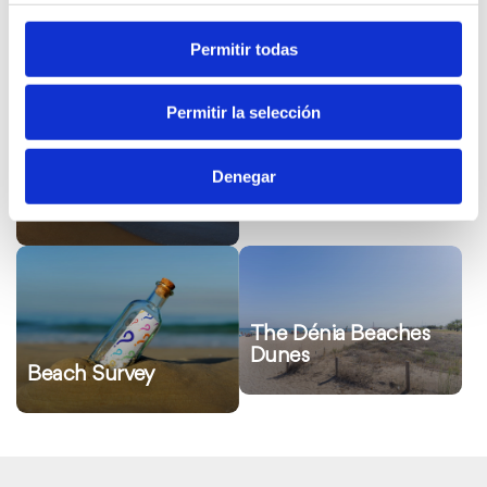
Beach info channel
on Telegram
Permitir todas
Ver
Ver
Permitir la selección
más
más
Dogs on beaches:
información
información
Check swimming
Rules
Denegar
conditions from June
to September
Ver
Ver
más
más
información
información
The Dénia Beaches
Dunes
Beach Survey