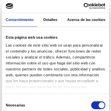
Consentimiento
Detalles
Acerca de las cookies
Esta página web usa cookies
Route Data
Las cookies de este sitio web se usan para personalizar
Starting point :
Hermitage of Pare Pere
el contenido y los anuncios, ofrecer funciones de redes
Distance :
6.5km (one way). Linear route
sociales y analizar el tráfico. Además, compartimos
Slope :
230m
información sobre el uso que haga del sitio web con
Duration :
1h.40min.
nuestros partners de redes sociales, publicidad y análisis
Difficulty :
Moderate
web, quienes pueden combinarla con otra información
que les haya proporcionado o que hayan recopilado a
partir del uso que haya hecho de sus servicios.
Selección
Necesarias
de