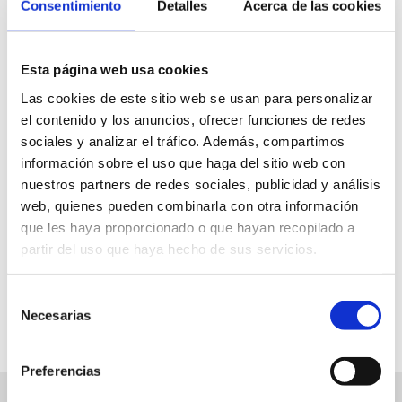
Consentimiento
Detalles
Acerca de las cookies
Centre d´art l´Estació
Esta página web usa cookies
Las cookies de este sitio web se usan para personalizar
cultura@ayto-denia.es
el contenido y los anuncios, ofrecer funciones de redes
sociales y analizar el tráfico. Además, compartimos
Entrada lliure
información sobre el uso que haga del sitio web con
De dilluns a dissabte de 10 a 14h i de 16 a 19h.
nuestros partners de redes sociales, publicidad y análisis
Diumenges i festius de 9 a 15h
web, quienes pueden combinarla con otra información
que les haya proporcionado o que hayan recopilado a
partir del uso que haya hecho de sus servicios.
FAVORITS
Selección
Necesarias
de
consentimiento
Preferencias