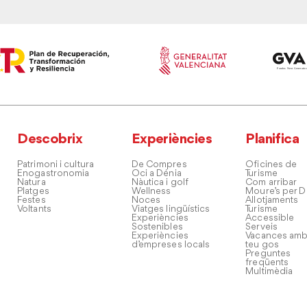
Descobrix
Experiències
Planifica
Patrimoni i cultura
De Compres
Oficines de
Enogastronomia
Oci a Dénia
Turisme
Natura
Nàutica i golf
Com arribar
Platges
Wellness
Moure’s per D
Festes
Noces
Allotjaments
Voltants
Viatges lingüístics
Turisme
Experiències
Accessible
Sostenibles
Serveis
Experiències
Vacances amb
d’empreses locals
teu gos
Preguntes
freqüents
Multimèdia