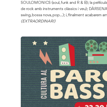
SOULOMONICS (soul, funk and R & B); la pel·lícul
de rock amb instruments clàssics i veu); DÀRSE
swing, bossa nova, pop…); i, finalment acabarem amb
(EXTRAORDINARI)