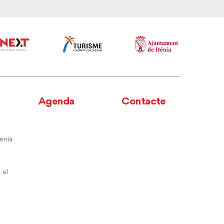
Agenda
Contacte
énia
 el