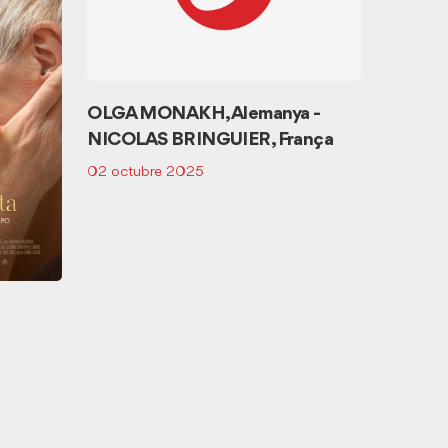
OLGA MONAKH, Alemanya -
NICOLAS BRINGUIER, França
02 octubre 2025
ORFEÓ
13 dese