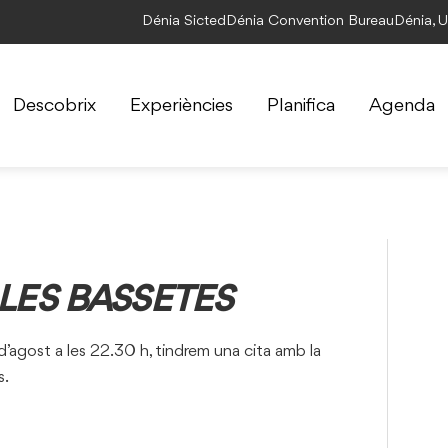
Dénia Sicted
Dénia Convention Bureau
Dénia, 
Descobrix
Experiències
Planifica
Agenda
 LES BASSETES
19 d’agost a les 22.30 h, tindrem una cita amb la
s.