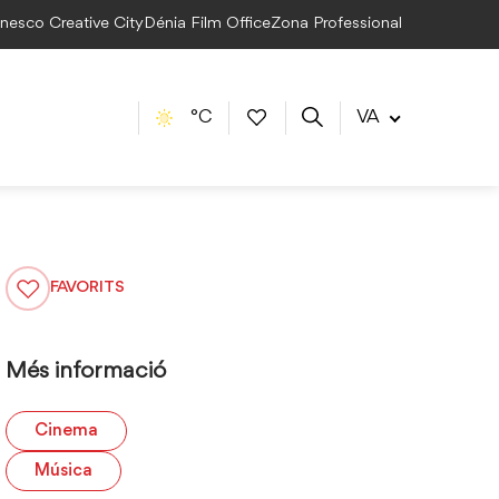
Unesco Creative City
Dénia Film Office
Zona Professional
°C
VA
FAVORITS
Més informació
Cinema
Música