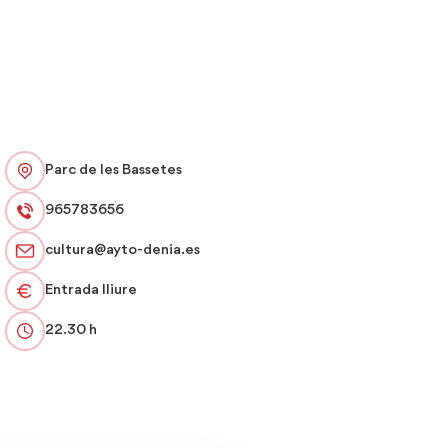
Parc de les Bassetes
965783656
cultura@ayto-denia.es
Entrada lliure
22.30 h