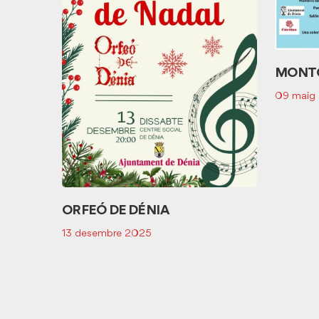
MONT
a -
09 maig
ança
ORFEÓ DE DÉNIA
13 desembre 2025