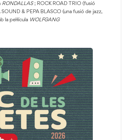
a
RONDALLAS
; ROCK ROAD TRIO (fusió
NA SOUND & PEPA BLASCO (una fusió de jazz,
 la pel·lícula
WOLFGANG