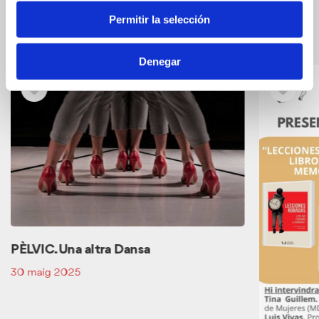
Esdeveniments relacionats
Veure
Permitir la selección
els
esdeveniments
Denegar
relacionats
PÈLVIC. Una altra Dansa
30 maig 2025