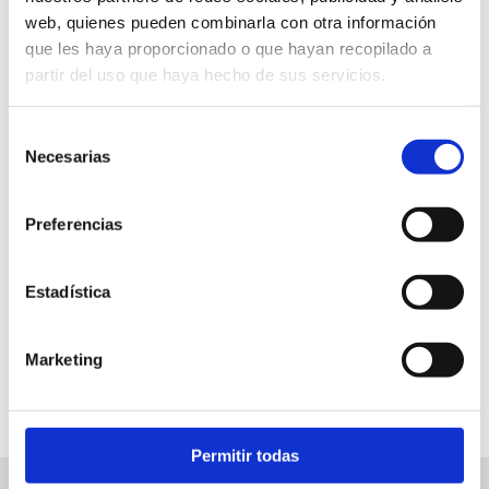
web, quienes pueden combinarla con otra información
que les haya proporcionado o que hayan recopilado a
partir del uso que haya hecho de sus servicios.
Selección
Biblioteca Pública
Necesarias
de
Gratis
consentimiento
Preferencias
8.30 a 21 h
Estadística
FAVORITS
Marketing
Permitir todas