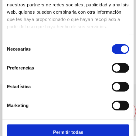
nuestros partners de redes sociales, publicidad y análisis
Web
web, quienes pueden combinarla con otra información
que les haya proporcionado o que hayan recopilado a
Especialitat:
Arrossos
partir del uso que haya hecho de sus servicios.
Capacitat:
350
Selección
Necesarias
de
FAVORITS
consentimiento
Preferencias
Estadística
Altres restaurants pròxims
Marketing
Permitir todas