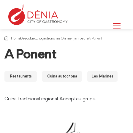
Home
Descobrix
Enogastronomia
On menjar i beure
A Ponent
A Ponent
Restaurants
Cuina autòctona
Les Marines
Cuina tradicional regional. Accepteu grups.