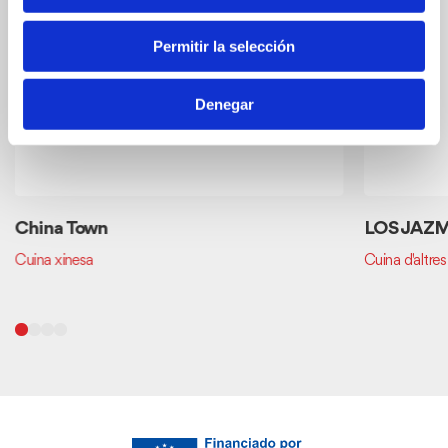
Permitir la selección
Denegar
China Town
LOS JAZ
Cuina xinesa
Cuina d'altres