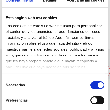
Consentimiento
Detalles
Acerca de las cookies
3/6/01
Esta página web usa cookies
Las cookies de este sitio web se usan para personalizar
96 6432089
el contenido y los anuncios, ofrecer funciones de redes
sociales y analizar el tráfico. Además, compartimos
información sobre el uso que haga del sitio web con
nuestros partners de redes sociales, publicidad y análisis
web, quienes pueden combinarla con otra información
que les haya proporcionado o que hayan recopilado a
Altres restaurants pròxims
partir del uso que haya hecho de sus servicios.
Selección
Necesarias
de
consentimiento
Preferencias