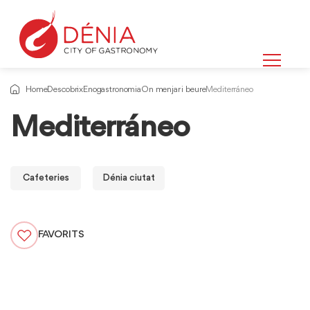
Home
Descobrix
Enogastronomia
On menjar i beure
Mediterráneo
Mediterráneo
Cafeteries
Dénia ciutat
FAVORITS