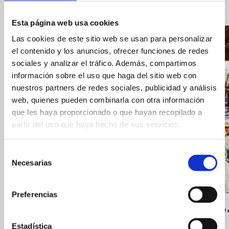
Esta página web usa cookies
Las cookies de este sitio web se usan para personalizar
el contenido y los anuncios, ofrecer funciones de redes
sociales y analizar el tráfico. Además, compartimos
información sobre el uso que haga del sitio web con
nuestros partners de redes sociales, publicidad y análisis
web, quienes pueden combinarla con otra información
que les haya proporcionado o que hayan recopilado a
partir del uso que haya hecho de sus servicios.
Selección
Necesarias
de
consentimiento
Preferencias
Riurau de
Estadística