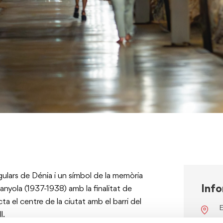
ngulars de Dénia i un símbol de la memòria
Inf
panyola (1937-1938) amb la finalitat de
a el centre de la ciutat amb el barri del
E
l.
s