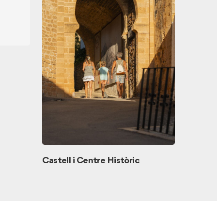
Cova de
Castell i Centre Històric