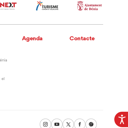
Agenda
Contacte
énia
 el