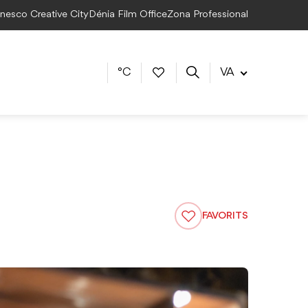
Unesco Creative City
Dénia Film Office
Zona Professional
°C
VA
FAVORITS