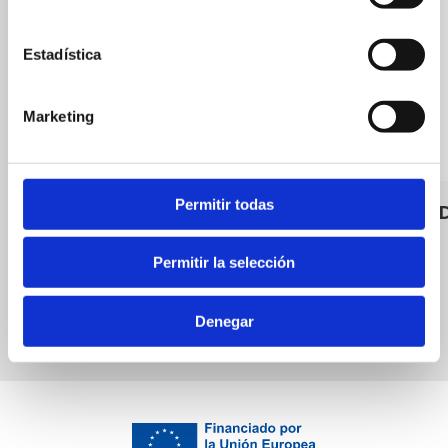
Estadística
Marketing
Permitir todas
Don piso
Hogares D
Permitir la selección
Denegar