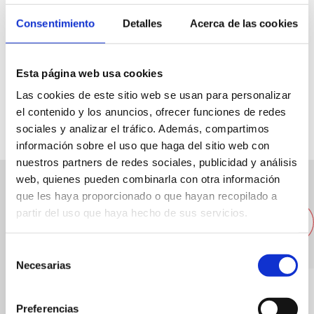
Consentimiento
Detalles
Acerca de las cookies
Cervantes Esplanade, 4
Esta página web usa cookies
Las cookies de este sitio web se usan para personalizar
Spezialität:
Pizza mit Büffel-Mozzarella-Käse
el contenido y los anuncios, ofrecer funciones de redes
Kapazität:
24
sociales y analizar el tráfico. Además, compartimos
información sobre el uso que haga del sitio web con
nuestros partners de redes sociales, publicidad y análisis
web, quienes pueden combinarla con otra información
que les haya proporcionado o que hayan recopilado a
Andere nahegelegene
partir del uso que haya hecho de sus servicios.
Restaurants
Selección
Necesarias
de
consentimiento
Preferencias