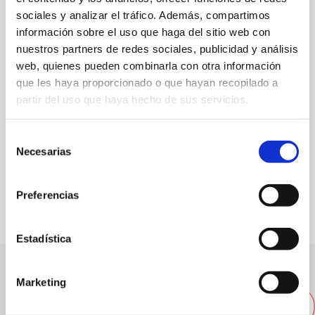
C/Dur 3
sociales y analizar el tráfico. Además, compartimos
información sobre el uso que haga del sitio web con
96 5756408
nuestros partners de redes sociales, publicidad y análisis
Web
web, quienes pueden combinarla con otra información
que les haya proporcionado o que hayan recopilado a
partir del uso que haya hecho de sus servicios.
Spezialität:
Gegrillte Lammkoteletts
Kapazität:
60
Selección
Necesarias
de
consentimiento
FAVORITOS
Preferencias
Estadística
Andere nahegelegene
Marketing
Restaurants