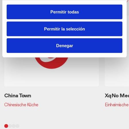
Permitir todas
Permitir la selección
Denegar
China Town
XqNo Med
Chinesische Küche
Einheimische