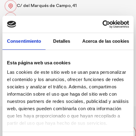
C/ del Marqués de Campo, 41
96 578 01 66
infomacion@clinica-buigues.com
Consentimiento
Detalles
Acerca de las cookies
Web
Esta página web usa cookies
Las cookies de este sitio web se usan para personalizar
FAVORITOS
el contenido y los anuncios, ofrecer funciones de redes
sociales y analizar el tráfico. Además, compartimos
información sobre el uso que haga del sitio web con
nuestros partners de redes sociales, publicidad y análisis
web, quienes pueden combinarla con otra información
que les haya proporcionado o que hayan recopilado a
Andere Unternehmen in der
partir del uso que haya hecho de sus servicios.
Nähe