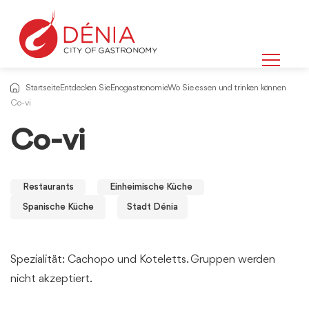
Startseite
Entdecken Sie
Enogastronomie
Wo Sie essen und trinken können
Co-vi
Co-vi
Restaurants
Einheimische Küche
Spanische Küche
Stadt Dénia
Spezialität: Cachopo und Koteletts. Gruppen werden
nicht akzeptiert.