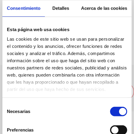
Spezialität:
Cachopo und Koteletts.
Consentimiento
Detalles
Acerca de las cookies
Kapazität:
32
Esta página web usa cookies
FAVORITOS
Las cookies de este sitio web se usan para personalizar
el contenido y los anuncios, ofrecer funciones de redes
sociales y analizar el tráfico. Además, compartimos
información sobre el uso que haga del sitio web con
nuestros partners de redes sociales, publicidad y análisis
web, quienes pueden combinarla con otra información
Andere nahegelegene
que les haya proporcionado o que hayan recopilado a
partir del uso que haya hecho de sus servicios.
Restaurants
Selección
Necesarias
de
consentimiento
Preferencias