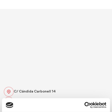
C/ Cándida Carbonell 14
676047226