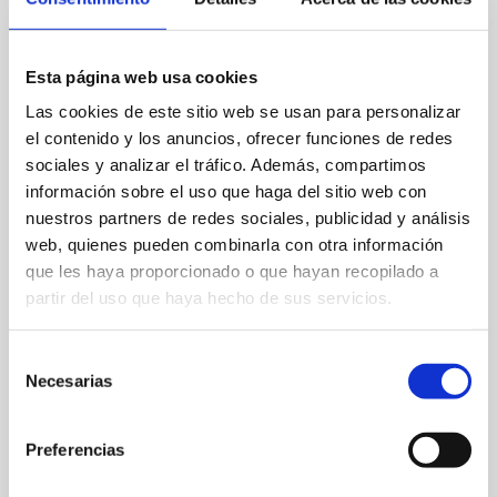
Esta página web usa cookies
Las cookies de este sitio web se usan para personalizar
el contenido y los anuncios, ofrecer funciones de redes
Ctra. Las Marinas km 7, C/ Llac Huron, 3
sociales y analizar el tráfico. Además, compartimos
información sobre el uso que haga del sitio web con
678 241 351
nuestros partners de redes sociales, publicidad y análisis
web, quienes pueden combinarla con otra información
info@elpaquebote.com
que les haya proporcionado o que hayan recopilado a
Web
partir del uso que haya hecho de sus servicios.
Selección
Spezialität:
Cous-Cous-Cous
Necesarias
de
Kapazität:
60
consentimiento
Preferencias
FAVORITOS