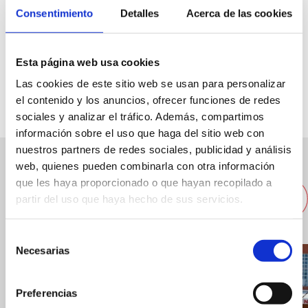
Consentimiento
Detalles
Acerca de las cookies
Juan Chabás Avenue
Esta página web usa cookies
647802493
Las cookies de este sitio web se usan para personalizar
el contenido y los anuncios, ofrecer funciones de redes
sociales y analizar el tráfico. Además, compartimos
información sobre el uso que haga del sitio web con
nuestros partners de redes sociales, publicidad y análisis
web, quienes pueden combinarla con otra información
Andere Unternehmen in der
que les haya proporcionado o que hayan recopilado a
partir del uso que haya hecho de sus servicios.
Nähe
Selección
Necesarias
de
consentimiento
Preferencias