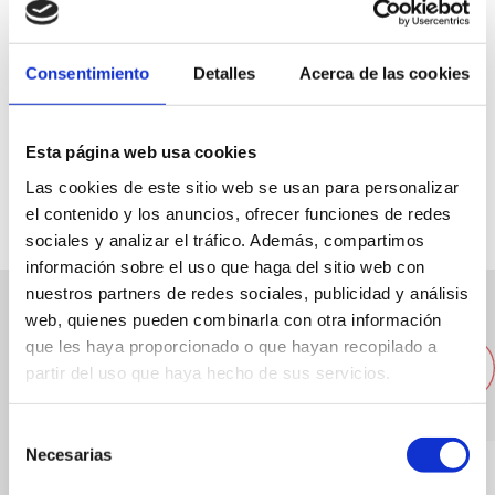
Consentimiento
Detalles
Acerca de las cookies
C/Patricio Ferrándi,z 33
865 821 338
Esta página web usa cookies
Las cookies de este sitio web se usan para personalizar
Spezialität:
Cafeteria
el contenido y los anuncios, ofrecer funciones de redes
sociales y analizar el tráfico. Además, compartimos
información sobre el uso que haga del sitio web con
nuestros partners de redes sociales, publicidad y análisis
web, quienes pueden combinarla con otra información
Andere nahegelegene
que les haya proporcionado o que hayan recopilado a
Restaurants
partir del uso que haya hecho de sus servicios.
Selección
Necesarias
de
consentimiento