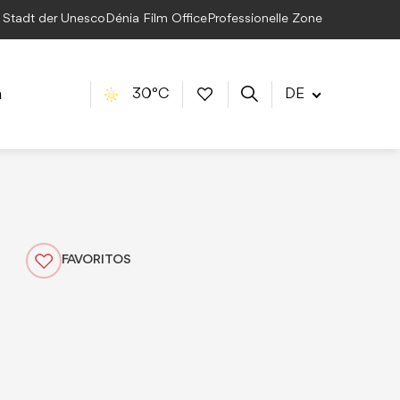
e Stadt der Unesco
Dénia Film Office
Professionelle Zone
a
30°C
DE
FAVORITOS