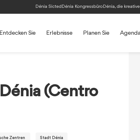
Dénia Sicted
Dénia Kongressbüro
Dénia, die kreativ
Entdecken Sie
Erlebnisse
Planen Sie
Agend
Dénia (Centro
ische Zentren
Stadt Dénia