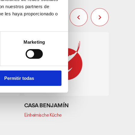
con nuestros partners de
ue les haya proporcionado o
Marketing
Permitir todas
CASA BENJAMÍN
Parking 
Einheimische Küche