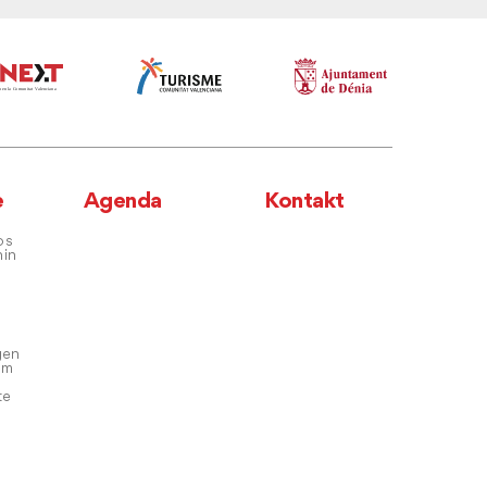
e
Agenda
Kontakt
os
hin
gen
em
te