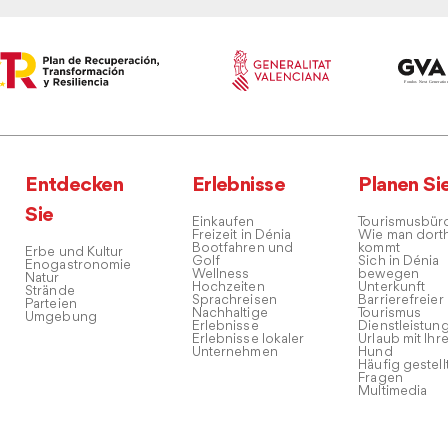
Entdecken
Erlebnisse
Planen Si
Sie
Einkaufen
Tourismusbür
Freizeit in Dénia
Wie man dort
Bootfahren und
kommt
Erbe und Kultur
Golf
Sich in Dénia
Enogastronomie
Wellness
bewegen
Natur
Hochzeiten
Unterkunft
Strände
Sprachreisen
Barrierefreier
Parteien
Nachhaltige
Tourismus
Umgebung
Erlebnisse
Dienstleistun
Erlebnisse lokaler
Urlaub mit Ihr
Unternehmen
Hund
Häufig gestell
Fragen
Multimedia