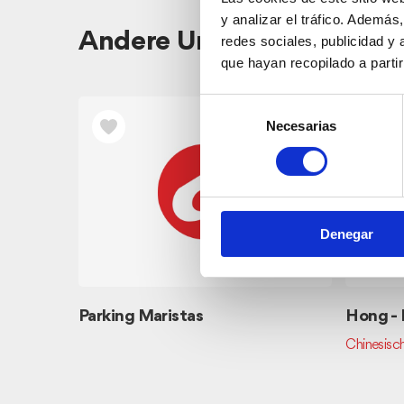
y analizar el tráfico. Ademá
Andere Unternehmen in d
redes sociales, publicidad y
que hayan recopilado a parti
Selección
Necesarias
de
consentimiento
Denegar
Parking Maristas
Hong -
Chinesisc