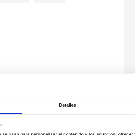
.
Detalles
s
b se usan para personalizar el contenido y los anuncios, ofrecer