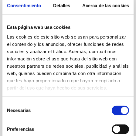
Consentimiento
Detalles
Acerca de las cookies
Esta página web usa cookies
Las cookies de este sitio web se usan para personalizar
el contenido y los anuncios, ofrecer funciones de redes
sociales y analizar el tráfico. Además, compartimos
información sobre el uso que haga del sitio web con
nuestros partners de redes sociales, publicidad y análisis
web, quienes pueden combinarla con otra información
C/ Calderón, s/n.
que les haya proporcionado o que hayan recopilado a
partir del uso que haya hecho de sus servicios.
96 578 87 41
cultura@ayto-denia.es
Selección
Necesarias
de
Web
consentimiento
Preferencias