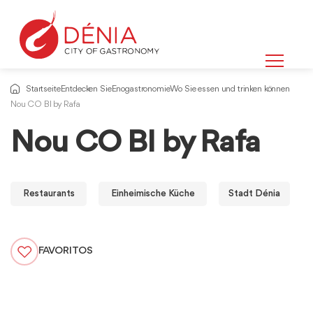
Startseite
Entdecken Sie
Enogastronomie
Wo Sie essen und trinken können
Nou CO BI by Rafa
Nou CO BI by Rafa
Restaurants
Einheimische Küche
Stadt Dénia
FAVORITOS