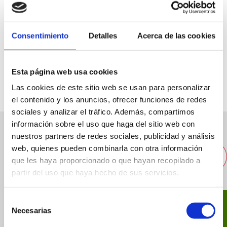
Consentimiento
Detalles
Acerca de las cookies
Paseo del Saladar, 20
676047226
Esta página web usa cookies
Las cookies de este sitio web se usan para personalizar
el contenido y los anuncios, ofrecer funciones de redes
sociales y analizar el tráfico. Además, compartimos
información sobre el uso que haga del sitio web con
nuestros partners de redes sociales, publicidad y análisis
Andere nahegelegene
web, quienes pueden combinarla con otra información
Restaurants
que les haya proporcionado o que hayan recopilado a
partir del uso que haya hecho de sus servicios.
Selección
Necesarias
de
consentimiento