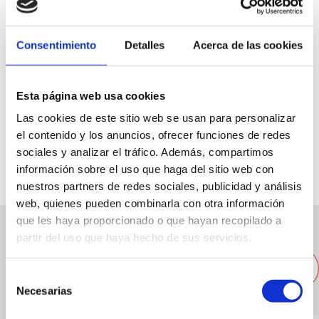
Consentimiento
Detalles
Acerca de las cookies
C/ Diana 5-1º, Temple Sant Telm, 15
Esta página web usa cookies
96 6423444
Las cookies de este sitio web se usan para personalizar
el contenido y los anuncios, ofrecer funciones de redes
provica@ctv.es
sociales y analizar el tráfico. Además, compartimos
información sobre el uso que haga del sitio web con
nuestros partners de redes sociales, publicidad y análisis
web, quienes pueden combinarla con otra información
que les haya proporcionado o que hayan recopilado a
partir del uso que haya hecho de sus servicios.
Andere Unternehmen in der
Nähe
Selección
Necesarias
de
consentimiento