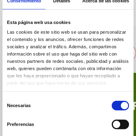
Consentimiento
Detalles
Acerca de las cookies
Esta página web usa cookies
Las cookies de este sitio web se usan para personalizar
el contenido y los anuncios, ofrecer funciones de redes
Andere nahegelegene
sociales y analizar el tráfico. Además, compartimos
Restaurants
información sobre el uso que haga del sitio web con
nuestros partners de redes sociales, publicidad y análisis
web, quienes pueden combinarla con otra información
que les haya proporcionado o que hayan recopilado a
partir del uso que haya hecho de sus servicios.
Selección
Necesarias
de
consentimiento
Preferencias