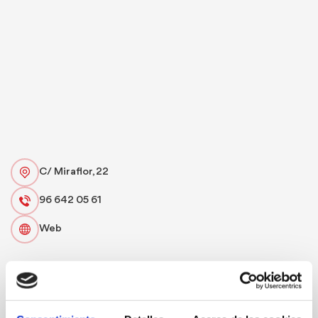
C/ Miraflor, 22
96 642 05 61
Web
FAVORITOS