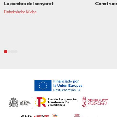
La cambra del senyoret
Construcc
Einheimische Küche