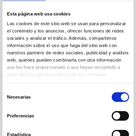
Esta página web usa cookies
Las cookies de este sitio web se usan para personalizar
el contenido y los anuncios, ofrecer funciones de redes
sociales y analizar el tráfico. Además, compartimos
información sobre el uso que haga del sitio web con
nuestros partners de redes sociales, publicidad y análisis
C/ Ramón y Cajal 12
web, quienes pueden combinarla con otra información
que les haya proporcionado o que hayan recopilado a
96 5298384
partir del uso que haya hecho de sus servicios.
Web
Selección
Necesarias
de
consentimiento
FAVORITOS
Preferencias
Estadística