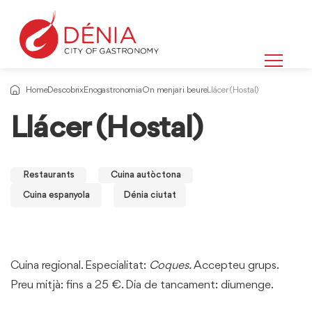
Home
Descobrix
Enogastronomia
On menjar i beure
Llácer (Hostal)
Llácer (Hostal)
Restaurants
Cuina autòctona
Cuina espanyola
Dénia ciutat
Cuina regional. Especialitat:
Coques.
Accepteu grups.
Preu mitjà: fins a 25 €. Dia de tancament: diumenge.