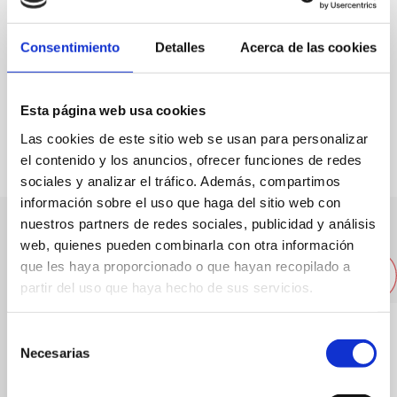
Especialitat:
Coques
Capacitat:
60
Consentimiento
Detalles
Acerca de las cookies
FAVORITS
Esta página web usa cookies
Las cookies de este sitio web se usan para personalizar
el contenido y los anuncios, ofrecer funciones de redes
sociales y analizar el tráfico. Además, compartimos
información sobre el uso que haga del sitio web con
nuestros partners de redes sociales, publicidad y análisis
web, quienes pueden combinarla con otra información
Altres restaurants pròxims
que les haya proporcionado o que hayan recopilado a
partir del uso que haya hecho de sus servicios.
Selección
Necesarias
de
consentimiento