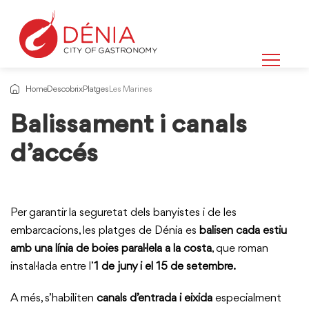
Home
Descobrix
Platges
Les Marines
Balissament i canals
d’accés
Per garantir la seguretat dels banyistes i de les
embarcacions, les platges de Dénia es
balisen cada estiu
amb una línia de boies paral·lela a la costa
, que roman
instal·lada entre l’
1 de juny i el 15 de setembre.
A més, s’habiliten
canals d’entrada i eixida
especialment