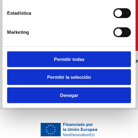
Estadística
Marketing
Permitir todas
Instal·lacions de vòlei-platja
Rentapeu
Permitir la selección
Denegar