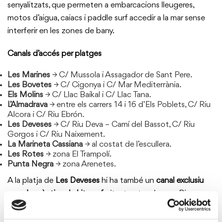
senyalitzats, que permeten a embarcacions lleugeres,
motos d’aigua, caiacs i paddle surf accedir a la mar sense
interferir en les zones de bany.
Canals d’accés per platges
Les Marines
→ C/ Mussola i Assagador de Sant Pere.
Les Bovetes
→ C/ Cigonya i C/ Mar Mediterrània.
Els Molins
→ C/ Llac Baikal i C/ Llac Tana.
L’Almadrava
→ entre els carrers 14 i 16 d’Els Poblets, C/ Riu
Alcora i C/ Riu Ebrón.
Les Deveses
→ C/ Riu Deva – Camí del Bassot, C/ Riu
Gorgos i C/ Riu Naixement.
La Marineta Cassiana
→ al costat de l’escullera.
Les Rotes
→ zona El Trampolí.
Punta Negra
→ zona Arenetes.
A la platja de
Les Deveses
hi ha també un
canal exclusiu
per a la pràctica de kitesurf
, situat entre el carrer Riu
Vinalopó i el carrer Riu de Les Mançanes.