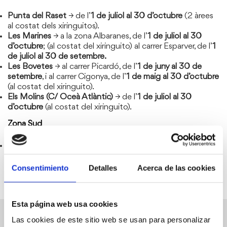
Punta del Raset
→ de l’
1 de juliol al 30 d’octubre
(2 àrees
al costat dels xiringuitos).
Les Marines
→ a la zona Albaranes, de l’
1 de juliol al 30
d’octubre
; (al costat del xiringuito) al carrer Esparver, de l’
1
de juliol al 30 de setembre.
Les Bovetes
→ al carrer Picardó, de l’
1 de juny al 30 de
setembre
, i al carrer Cigonya, de l’
1 de maig al 30 d’octubre
(al costat del xiringuito).
Els Molins (C/ Oceà Atlàntic)
→ de l’
1 de juliol al 30
d’octubre
(al costat del xiringuito).
Zona Sud
Marineta Cassiana
→ de l’
1 de maig al 30 de setembre
(al
costat del xiringuito).
Consentimiento
Detalles
Acerca de las cookies
Esta página web usa cookies
Las cookies de este sitio web se usan para personalizar
Altres serveis