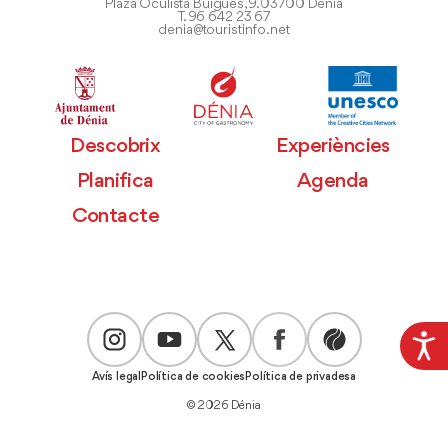
Plaza Oculista Buigues, 9. 03700 Dénia
T. 96 642 23 67
denia@touristinfo.net
Descobrix
Experiències
Planifica
Agenda
Contacte
Avís legal
Política de cookies
Política de privadesa
© 2026 Dénia