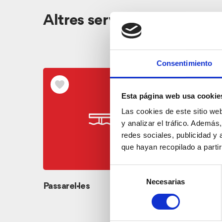
Altres serveis
Consentimiento
Esta página web usa cookie
Las cookies de este sitio we
y analizar el tráfico. Ademá
redes sociales, publicidad y
que hayan recopilado a parti
Selección
Necesarias
de
Passarel·les
Passeig
consentimiento