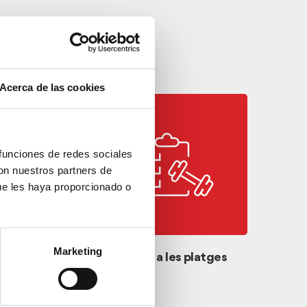
Acerca de las cookies
 funciones de redes sociales
con nuestros partners de
ue les haya proporcionado o
Marketing
/o
Programa esport a les platges
Punt d