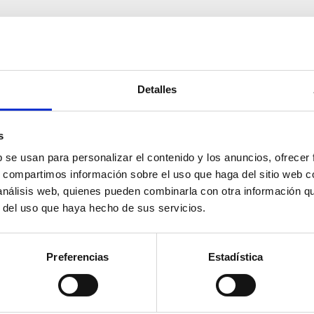
Detalles
s
b se usan para personalizar el contenido y los anuncios, ofrecer
s, compartimos información sobre el uso que haga del sitio web 
 análisis web, quienes pueden combinarla con otra información q
r del uso que haya hecho de sus servicios.
Preferencias
Estadística
 marítim
Plataformes aquàtiques i
instal·lacions infantils