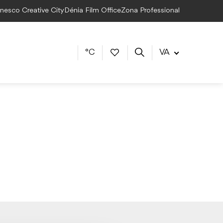
Unesco Creative City
Dénia Film Office
Zona Professional
°C
VA