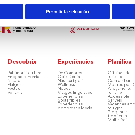
Permitir la selección
Descobrix
Experiències
Planifica
Patrimoni i cultura
De Compres
Oficines de
Enogastronomia
Oci a Dénia
Turisme
Natura
Nàutica i golf
Com arribar
Platges
Wellness
Moure’s per D
Festes
Noces
Allotjaments
Voltants
Viatges lingüístics
Turisme
Experiències
Accessible
Sostenibles
Serveis
Experiències
Vacances amb
d’empreses locals
teu gos
Preguntes
freqüents
Multimèdia