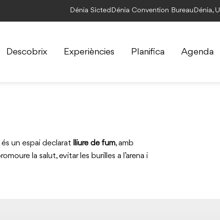
Dénia Sicted
Dénia Convention Bureau
Dénia, 
Descobrix
Experiències
Planifica
Agenda
és un espai declarat
lliure de fum
, amb
oure la salut, evitar les burilles a l’arena i