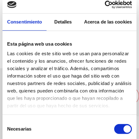
Consentimiento
Detalles
Acerca de las cookies
Cervantes Esplanade 17
617 986 803
Esta página web usa cookies
Las cookies de este sitio web se usan para personalizar
el contenido y los anuncios, ofrecer funciones de redes
sociales y analizar el tráfico. Además, compartimos
información sobre el uso que haga del sitio web con
nuestros partners de redes sociales, publicidad y análisis
Andere nahegelegene
web, quienes pueden combinarla con otra información
Restaurants
que les haya proporcionado o que hayan recopilado a
partir del uso que haya hecho de sus servicios.
Selección
Necesarias
de
consentimiento