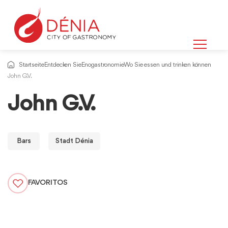
Startseite
Entdecken Sie
Enogastronomie
Wo Sie essen und trinken können
John G.V.
John G.V.
Bars
Stadt Dénia
FAVORITOS