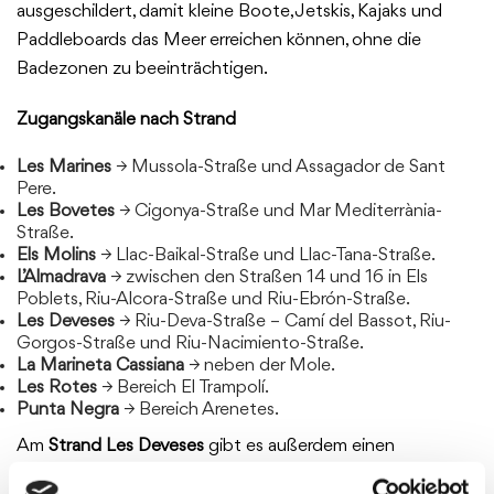
ausgeschildert, damit kleine Boote, Jetskis, Kajaks und
Paddleboards das Meer erreichen können, ohne die
Badezonen zu beeinträchtigen.
Zugangskanäle nach Strand
Les Marines
→ Mussola-Straße und Assagador de Sant
Pere.
Les Bovetes
→ Cigonya-Straße und Mar Mediterrània-
Straße.
Els Molins
→ Llac-Baikal-Straße und Llac-Tana-Straße.
L’Almadrava
→ zwischen den Straßen 14 und 16 in Els
Poblets, Riu-Alcora-Straße und Riu-Ebrón-Straße.
Les Deveses
→ Riu-Deva-Straße – Camí del Bassot, Riu-
Gorgos-Straße und Riu-Nacimiento-Straße.
La Marineta Cassiana
→ neben der Mole.
Les Rotes
→ Bereich El Trampolí.
Punta Negra
→ Bereich Arenetes.
Am
Strand Les Deveses
gibt es außerdem einen
exklusiven Kitesurf-Kanal
, der sich zwischen der Riu-