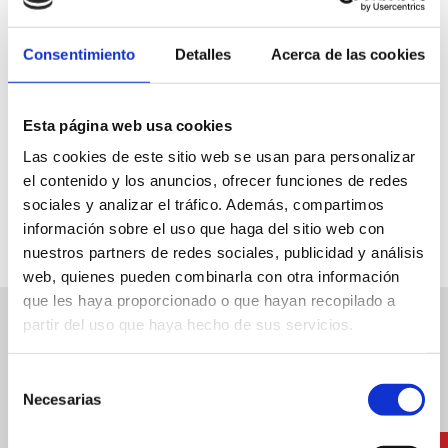
Vinalopó-Straße und der Riu-de-Les-Mançanes-Straße
befindet.
Consentimiento
Detalles
Acerca de las cookies
Esta página web usa cookies
Informationen
Las cookies de este sitio web se usan para personalizar
el contenido y los anuncios, ofrecer funciones de redes
Vom 1. Juni bis 15. September.
sociales y analizar el tráfico. Además, compartimos
información sobre el uso que haga del sitio web con
nuestros partners de redes sociales, publicidad y análisis
web, quienes pueden combinarla con otra información
que les haya proporcionado o que hayan recopilado a
partir del uso que haya hecho de sus servicios.
Weitere Dienstleistungen
Selección
Necesarias
de
consentimiento