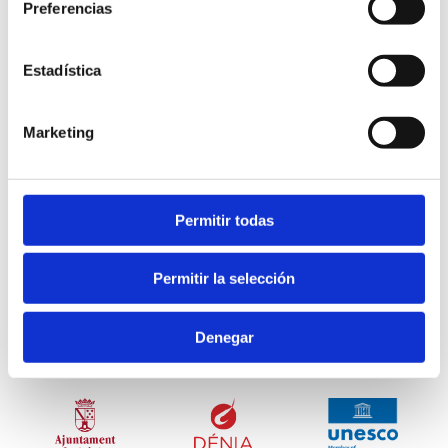
Preferencias
Estadística
Marketing
Permitir todas
Stadtrat von Dénia
Permitir la selección
Tourismusbereich
Denegar
Plaza Oculista Buigues, 9. 03700 Dénia
T. 96 642 23 67
denia@touristinfo.net