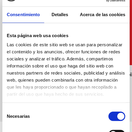
Consentimiento
Detalles
Acerca de las cookies
Esta página web usa cookies
Las cookies de este sitio web se usan para personalizar
el contenido y los anuncios, ofrecer funciones de redes
sociales y analizar el tráfico. Además, compartimos
información sobre el uso que haga del sitio web con
nuestros partners de redes sociales, publicidad y análisis
Wasserplattformen und/oder
Rauchfrei
web, quienes pueden combinarla con otra información
Kinderinfrastrukturen
que les haya proporcionado o que hayan recopilado a
partir del uso que haya hecho de sus servicios.
Selección
Necesarias
de
consentimiento