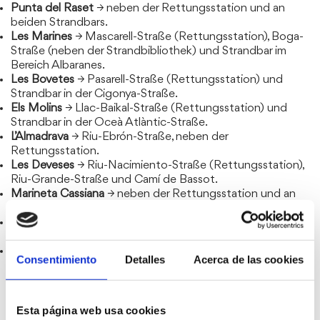
Punta del Raset
→ neben der Rettungsstation und an
beiden Strandbars.
Les Marines
→ Mascarell-Straße (Rettungsstation), Boga-
Straße (neben der Strandbibliothek) und Strandbar im
Bereich Albaranes.
Les Bovetes
→ Pasarell-Straße (Rettungsstation) und
Strandbar in der Cigonya-Straße.
Els Molins
→ Llac-Baikal-Straße (Rettungsstation) und
Strandbar in der Oceà Atlàntic-Straße.
L’Almadrava
→ Riu-Ebrón-Straße, neben der
Rettungsstation.
Les Deveses
→ Riu-Nacimiento-Straße (Rettungsstation),
Riu-Grande-Straße und Camí de Bassot.
Marineta Cassiana
→ neben der Rettungsstation und an
der Strandbar.
Les Rotes
→ Trampolí-Bereich (Fénix-Straße, neben der
Rettungsstation).
La Punta Negra
→ Punta-Negra-Bereich (Terra-Straße)
Consentimiento
Detalles
Acerca de las cookies
und Arenetes (letzter Kreisverkehr).
Esta página web usa cookies