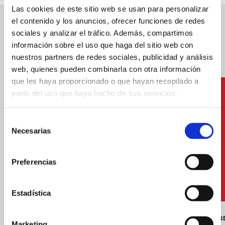
Las cookies de este sitio web se usan para personalizar
el contenido y los anuncios, ofrecer funciones de redes
Weitere Dienstleistungen
sociales y analizar el tráfico. Además, compartimos
información sobre el uso que haga del sitio web con
nuestros partners de redes sociales, publicidad y análisis
web, quienes pueden combinarla con otra información
que les haya proporcionado o que hayan recopilado a
partir del uso que haya hecho de sus servicios.
Selección
Necesarias
de
consentimiento
Preferencias
Estadística
Sportprogramm am Strand
Rettungs
Marketing