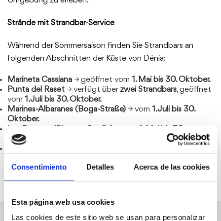
Umgebung zu erleben.
Strände mit Strandbar-Service
Während der Sommersaison finden Sie Strandbars an
folgenden Abschnitten der Küste von Dénia:
Marineta Cassiana
→ geöffnet vom
1. Mai bis 30. Oktober.
Punta del Raset
→ verfügt über
zwei Strandbars
, geöffnet
vom
1. Juli bis 30. Oktober.
Marines-Albaranes (Boga-Straße)
→ vom
1. Juli bis 30.
Oktober.
Les Bovetes (Cigonya-Straße)
→ vom
1. Mai bis 30.
Oktober.
Els Molins (Oceà Atlàntic-Straße)
→ vom
1. Juli bis 30.
Oktober.
Consentimiento
Detalles
Acerca de las cookies
Esta página web usa cookies
Las cookies de este sitio web se usan para personalizar