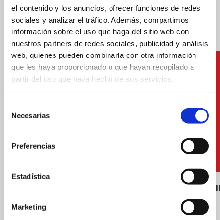
Weitere Dienstleistungen
el contenido y los anuncios, ofrecer funciones de redes
sociales y analizar el tráfico. Además, compartimos
información sobre el uso que haga del sitio web con
nuestros partners de redes sociales, publicidad y análisis
web, quienes pueden combinarla con otra información
que les haya proporcionado o que hayan recopilado a
partir del uso que haya hecho de sus servicios.
Selección
Necesarias
de
consentimiento
Preferencias
Estadística
Liegestühle und Schirme
Strandvol
Marketing