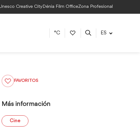
 Unesco Creative City
Dénia Film Office
Zona Profesional
°C
ES
FAVORITOS
Más información
Cine