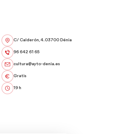
C/ Calderón, 4. 03700 Dénia
96 642 61 65
cultura@ayto-denia.es
Gratis
19 h