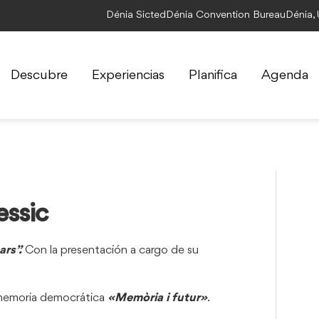
Dénia Sicted
Dénia Convention Bureau
Dénia,
Descubre
Experiencias
Planifica
Agenda
essic
ars”.
Con la presentación a cargo de su
 memoria democrática
«Memòria i futur»
.