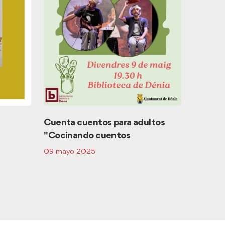
Apertur
Centro 
01 - 30 
Cuenta cuentos para adultos
"Cocinando cuentos
09 mayo 2025