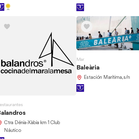
Mar
Baleària
Estación Marítima, s/n
estaurantes
alandros
Ctra Dénia-Xàbia km 1 Club
Náutico