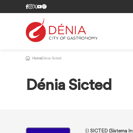
Home
Dénia Sicted
Información
Dénia Sicted
sobre
El
SICTED (Sistema Int