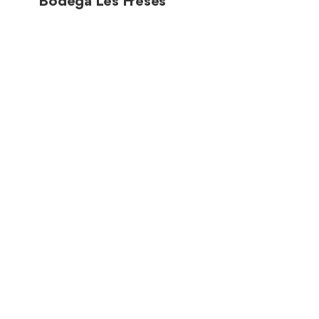
Bodega Les Freses
Parcela 1, polígono 12 (03749
Jesús Pobre)
Restaurantes
Botavara