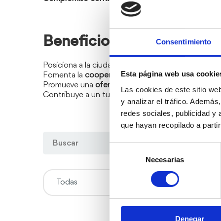
Beneficios para Dénia
Consentimiento
Posiciona a la ciudad como
destino turístico de ca
Esta página web usa cookie
Fomenta la
cooperación público-privada
, uniendo
Promueve una
oferta diversificada y competitiva
, 
Las cookies de este sitio we
Contribuye a un turismo más sostenible y responsab
y analizar el tráfico. Ademá
redes sociales, publicidad y
que hayan recopilado a parti
Selección
Necesarias
de
consentimiento
Todas
C
E
Denegar
l