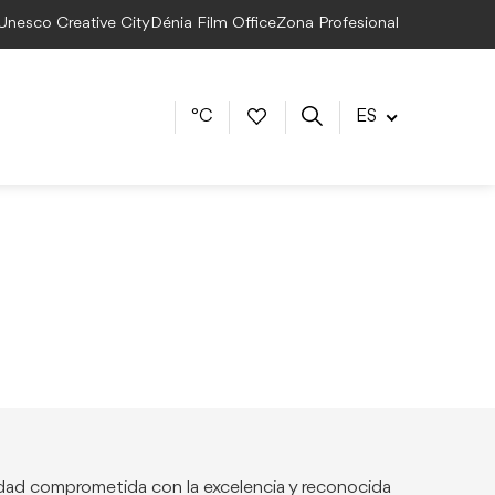
 Unesco Creative City
Dénia Film Office
Zona Profesional
°C
ES
dad comprometida con la excelencia y reconocida