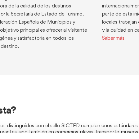
ra de la calidad de los destinos
internacionalmen
or la Secretaría de Estado de Turismo,
parte de esta ini
deración Española de Municipios y
locales trabajan
bjetivo principal es ofrecer al visitante
y la calidad en c
énea y satisfactoria en todos los
Saber más
l destino.
sta?
os distinguidos con el sello SICTED cumplen unos estándares r
urantes, sino también en comercios, playas, transporte, museos,
 que las empresas adheridas pasan evaluaciones periódicas y fo