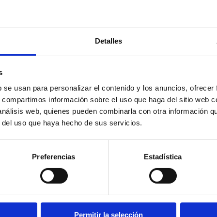
Detalles
lidad
en el ámbito nacional e internacional.
s
 administraciones, asociaciones y empresas turísticas.
en línea con la filosofía de Dénia como
Ciudad Creativa de la 
b se usan para personalizar el contenido y los anuncios, ofrecer
le, reforzando la identidad local y el respeto por el entorno.
s, compartimos información sobre el uso que haga del sitio web 
 análisis web, quienes pueden combinarla con otra información q
r del uso que haya hecho de sus servicios.
Empresas y servicio
Preferencias
Estadística
distinguidos
ada año se entregan los distintivos a las empresas y servicios t
n Dénia, ya son numerosas las entidades que lucen el sello S
Permitir la selección
a satisfacción del visitante.