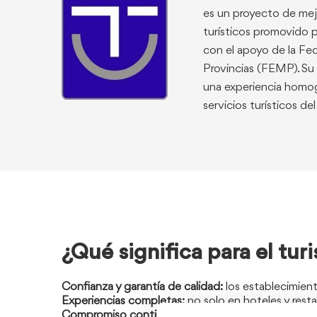
es un proyecto de mejo
turísticos promovido p
con el apoyo de la Fe
Provincias (FEMP). Su o
una experiencia homog
servicios turísticos de
¿Qué significa para el turi
Confianza y garantía de calidad:
los establecimient
Experiencias completas:
no solo en hoteles y resta
Compromiso continuo:
la mejora es constante, ya